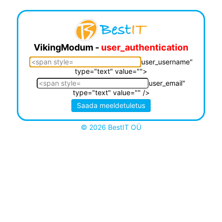
VikingModum -
user_authentication
user_username"
type="text" value="">
user_email"
type="text" value="" />
© 2026 BestIT OÜ