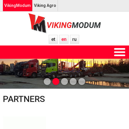
VikingModum
Viking Agro
et
en
ru
PARTNERS