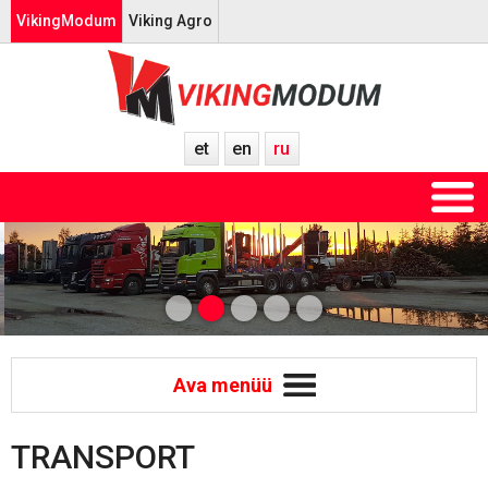
VikingModum
Viking Agro
et
en
ru
Ava menüü
TRANSPORT