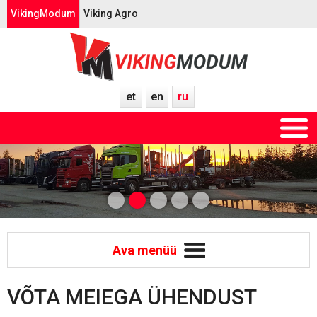
VikingModum
Viking Agro
et
en
ru
Ava menüü
VÕTA MEIEGA ÜHENDUST