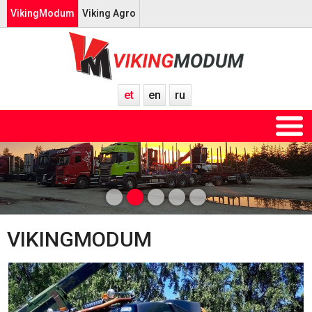
VikingModum
Viking Agro
et
en
ru
VIKINGMODUM