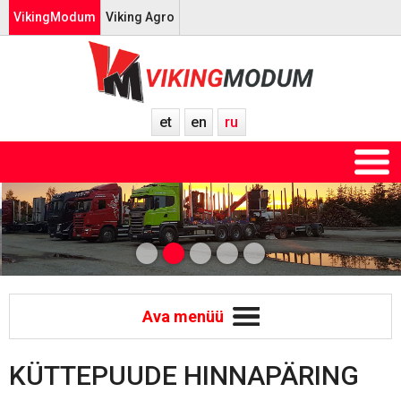
VikingModum
Viking Agro
et
en
ru
Ava menüü
KÜTTEPUUDE HINNAPÄRING