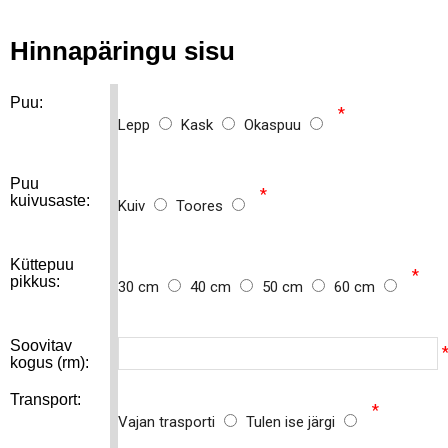
Hinnapäringu sisu
Puu:
*
Lepp
Kask
Okaspuu
Puu
*
kuivusaste:
Kuiv
Toores
Küttepuu
*
pikkus:
30 cm
40 cm
50 cm
60 cm
Soovitav
kogus (rm):
Transport:
*
Vajan trasporti
Tulen ise järgi