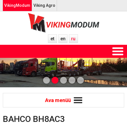
VikingModum
Viking Agro
et
en
ru
Ava menüü
BAHCO BH8AC3