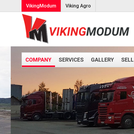
VikingModum
Viking Agro
COMPANY
SERVICES
GALLERY
SELL