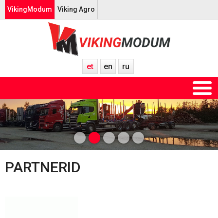
VikingModum
Viking Agro
et
en
ru
PARTNERID