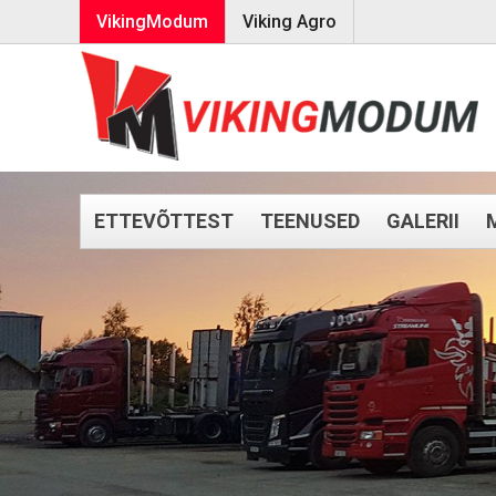
VikingModum
Viking Agro
ETTEVÕTTEST
TEENUSED
GALERII