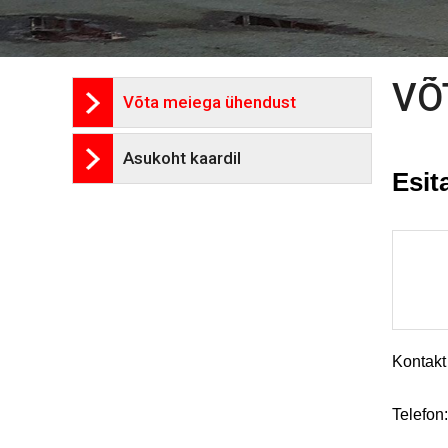
VÕ
Võta meiega ühendust
Asukoht kaardil
Esit
Kontakt 
Telefon: