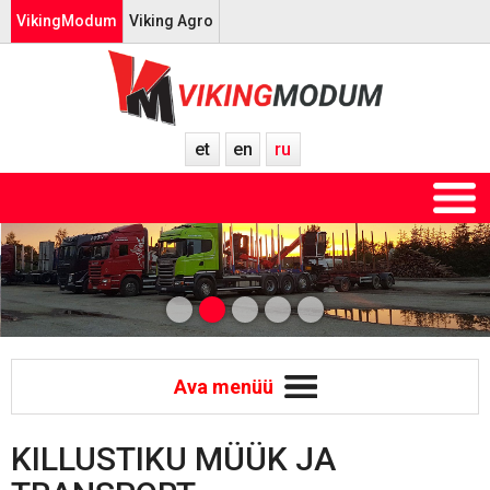
VikingModum
Viking Agro
et
en
ru
Ava menüü
KILLUSTIKU MÜÜK JA