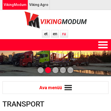
VikingModum
Viking Agro
et
en
ru
Ava menüü
TRANSPORT