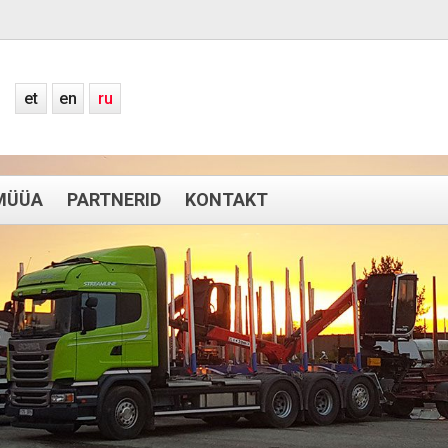
et
en
ru
MÜÜA
PARTNERID
KONTAKT