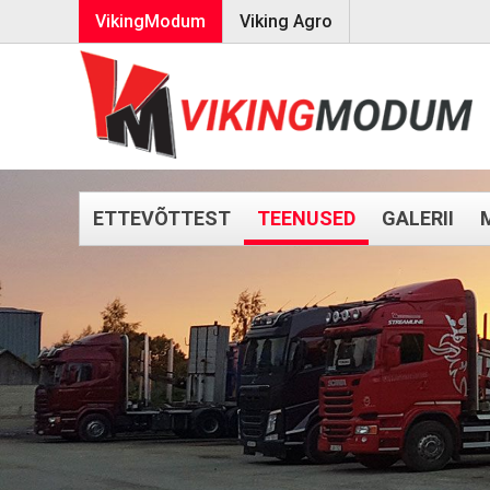
VikingModum
Viking Agro
ETTEVÕTTEST
TEENUSED
GALERII